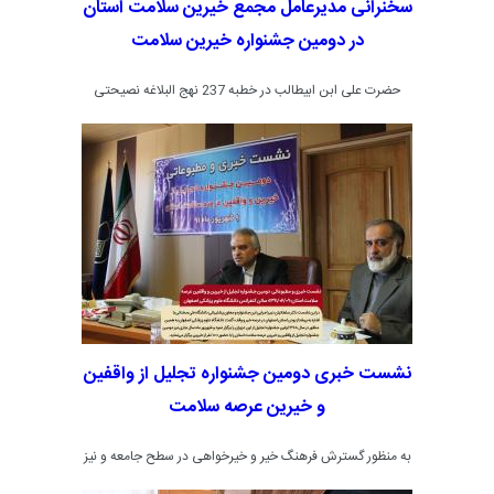
سخنرانی مدیرعامل مجمع خیرین سلامت استان
در دومین جشنواره خیرین سلامت
حضرت علی ابن ابيطالب در خطبه 237 نهج البلاغه نصیحتی
راهگشا دارد و می فرمایند: اکنون که زنده اید عمل نیک کنید،
پرونده ها گشوده است، عمل کنید پیش از آنکه چراغ عمرتان
خاموش شود و فرصت پایان یابد، تا لحظه مرگ مهلت برای
نیکوکاری و انجام کارهای ماندگار باقی می باشد که یک شب در
این کاروانسرای دنیا بیتوته داریم و به سرعت صبح شده و سپیده
سر زند ووقت کوچ و رحیل است.
نشست خبری دومین جشنواره تجلیل از واقفین
و خیرین عرصه سلامت
به منظور گسترش فرهنگ خیر و خیرخواهی در سطح جامعه و نیز
تجلیل و تقدیر از خیرین و واقفین عرصه سلامت استان پنجشنبه