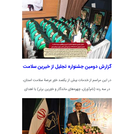
9 شهریورماه 91 در محل مجتمع نگین نقش جهان واقع در
سپاهانشهر اصفهان برگزار می‌گردد
گزارش دومین جشنواره تجلیل از خیرین سلامت
در این مراسم از خدمات بیش از یکصد خیّرِ عرصۀ سلامت استان،
در سه رده (نام‌آوران، چهره‌های ماندگار و خیّرین برتر) با اهدای
لوح و تندیس جشنواره، تجلیل شد