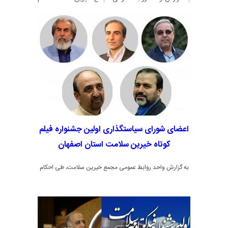
دوشنبه 22 آبان ماه گردهمائی خیرین سلامت به دعوت
انجمن خیریه دیابت در هتل آسمان برگزار گردید.
اعضای شورای سیاستگذاری اولین جشنواره فیلم
کوتاه خیرین سلامت استان اصفهان
به گزارش واحد روابط عمومی مجمع خیرین سلامت، طی احکام
جداگانه ای آقایان سید مهدی سیدین نیا،دکتر مصطفی
امینی،دسید محسن طباطبایی پور،دکتر مهدی احمدی فر،فضل
الله صابری،محمد پسران رزاق، حسین احمدی، دکتر نورالدین