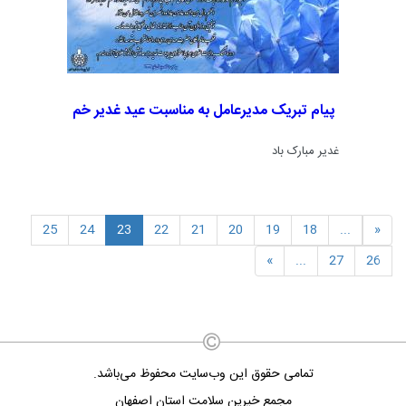
پیام تبریک مدیرعامل به مناسبت عید غدیر خم
غدیر مبارک باد
حریم دینی که تکمیل شد،
حریم نعمتی که تا منتهای زمان،
25
24
23
22
21
20
19
18
...
«
به انسان ارزانی شد
و حریم اسلامی که خدا به آن رضایت
داد و امری که ابلاغ شد
»
...
27
26
تمامی حقوق این وب‌سایت محفوظ می‌باشد.
مجمع خیرین سلامت استان اصفهان