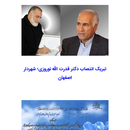
به گزارش واحد روابط عمومی مجمع خیرین سلامت
استان اصفهان، به مناسبت ایام سوگواری حضرت
اباعبدالله الحسین علیه السلام، گردهمائی خیرین در
دارالسیاده حضرت زهرای مرضیه سلام الله علیها به
میزبانی حاج سیدحسین رضازاده انجام گرفت.
تبریک انتصاب دکتر قدرت الله نوروزی؛ شهردار
اصفهان