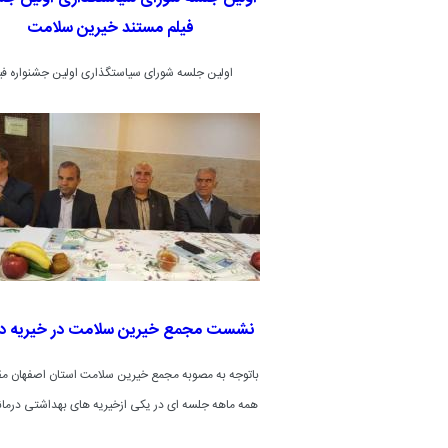
فیلم مستند خیرین سلامت
اولین جلسه شورای سیاستگذاری اولین جشنواره فی
مستند"خیرین سلامت" روز پنجشنبه 8 تیرماه
امینی موسسه اهل البیت علیهم السلام با حضورحجت ال
آقای دکتر ارزانی مدیرکل محترم ارشاد استان اصفهان برگ
نشست مجمع خیرین سلامت در خیریه د
باتوجه به مصوبه مجمع خیرین سلامت استان اصفهان مق
همه ماهه جلسه ای در یکی ازخیریه های بهداشتی درمانی
گردد.