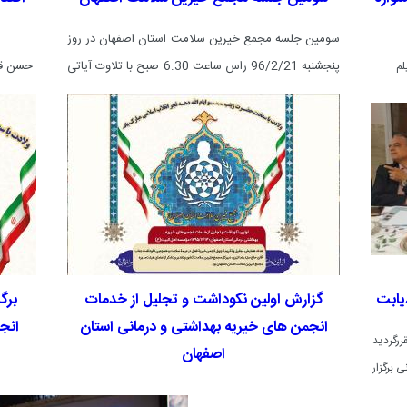
سومین جلسه مجمع خیرین سلامت استان اصفهان در روز
پنجشنبه 96/2/21 راس ساعت 6.30 صبح با تلاوت آیاتی
حسن قا
لم
از کلام ا... مجید و صبحانه کاری شروع گردید.
 در تالار علامه
اسلام
زار شد.
یابت
گزارش اولین نکوداشت و تجلیل از خدمات
برگ
انجمن های خیریه بهداشتی و درمانی استان
انج
ررگردید
اصفهان
 برگزار
در سیزدهم بهمن ماه سال 1395 در سالن همایش های موسسه