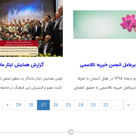
تحقیقات و نشر معارف اهل البیت علیهم السلام اصفهان همزمان
با سی و هشتمین سالگرد پیروزی انقلاب اسلامی با همکاری
مجمع خیرین سلامت کشور، دانشگاه علوم پزشکی اصفهان،
استانداری اصفهان برگزار گردید.
یرعامل انجمن خیریه تالاسمی
گزارش همایش ایثار مان
روز ‍پنجشنیه دوم دیماه ۱۳۹۵ در هتل آسمان با صرف
اولین همایش ایثار ماندگار به منظور تجلیل از
دیرعامل خیریه تالاسمی با حضور اعضای
ع خیرین سلامت استان اصفهان تجلیل
سال 1390 در تالار ابن سینا دانشگاه علو
»
29
28
27
26
25
24
23
22
...
«
به عمل آمد.
گردید.