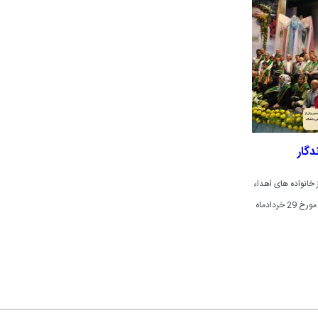
دگار
 خانواده های اهداء
کننده عضو و گسترش این فرهنگ در جامعه مورخ 29 خردادماه
م پزشکی اصفهان برگزار