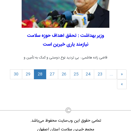
وزیر بهداشت : تحقق اهداف حوزه سلامت
نیازمند یاری خیرین است
قاضی زاده هاشمی : بی تردید نوع دوستی و کمک به تأمین و
حفظ سلامت جامعه، از اعمال صالح و زمینه ساز ظهور حضرت
30
29
28
27
26
25
24
23
...
«
مهدی (عج) می باشد.
»
تمامی حقوق این وب‌سایت محفوظ می‌باشد.
مجمع خیرین سلامت استان اصفهان