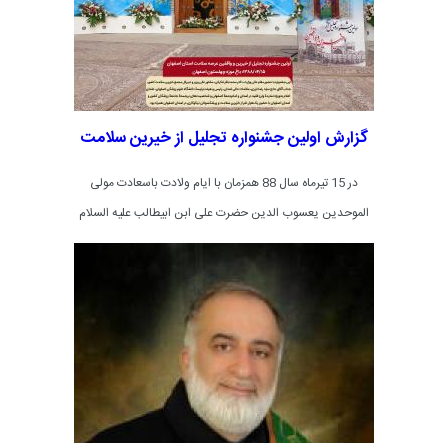
گزارش اولین جشنواره تجلیل از خیرین سلامت
در 15 تیرماه سال 88 همزمان با ایام ولادت باسعادت مولی
الموحدین یعسوب الدین حضرت علی ابن ابیطالب علیه السلام
در باغ موزه چهلستون اصفهان برگزار گردید