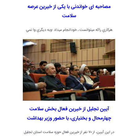
مصاحبه ای خواندنی با یکی از خیرین عرصه
سلامت
هركاري راكه ميتوانست ، خودانجام ميداد ؛وبه ديگري وا نمي
نهاد . و در اين رهگذر بسيار انديشيد ودست و نيتش را در امري
نيكو وعظيم وارد نمود . شاهد صدق اين ادعا، وجود فعال
مؤسّسات و مجامع خيريه زير مي باشد.
آیین تجلیل از خیرین فعال بخش سلامت
چهارمحال و بختیاری، با حضور وزیر بهداشت
در این آیین، از ۷۰ نفر از خیرین فعال حوزه سلامت استان تجلیل