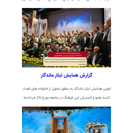
اجتماعی و فرهنگی استانداری اصفهان
از بیمارستان و
دارالشفای حضرت زهرای مرضیه (س)
گزارش همایش ایثار ماندگار
اولین همایش ایثار ماندگار به منظور تجلیل از خانواده های اهداء
کننده عضو و گسترش این فرهنگ در جامعه مورخ 29 خردادماه
سال 1390 در تالار ابن سینا دانشگاه علوم پزشکی اصفهان برگزار
گردید.